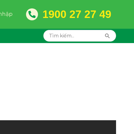
1900 27 27 49
nhập
Search
for: