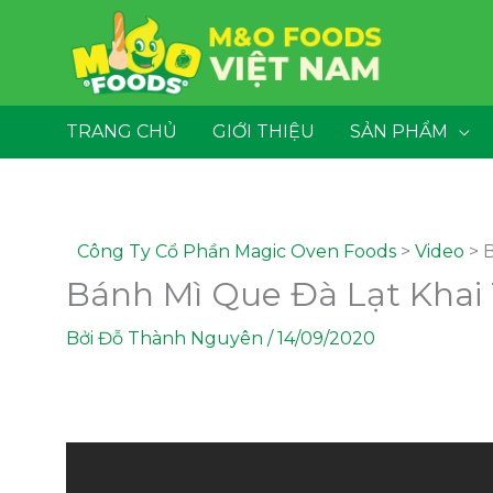
Nhảy
content
tới
nội
dung
TRANG CHỦ
GIỚI THIỆU
SẢN PHẨM
Công Ty Cổ Phần Magic Oven Foods
>
Video
>
B
Bánh Mì Que Đà Lạt Khai
Bởi
Đỗ Thành Nguyên
/
14/09/2020