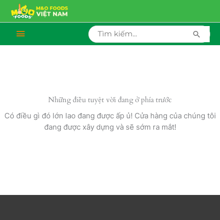
Nhảy
content
tới
nội
Search
Bên
for:
dung
dưới
của
đầu
Những điều tuyệt vời đang ở phía trước
Có điều gì đó lớn lao đang được ấp ủ! Cửa hàng của chúng tôi
trang
đang được xây dựng và sẽ sớm ra mắt!