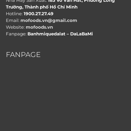
Nhà Máy Sản Xuất:
183 Võ Văn Hát, Phường Long
Trường, Thành phố Hồ Chí Minh
Hotline:
1900.27.27.49
Email:
mofoods.vn@gmail.com
Website:
mofoods.vn
Fanpage:
Banhmiquedalat – DaLaBaMi
FANPAGE