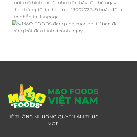
một mô hình tối ưu như trên hãy liên hệ ngay
cho chúng tôi tại hotline : 1900272749 hoặc để lại
tin nhắn tại fanpage
M&O FOODS đang chờ cuộc gọi từ bạn để
cùng bắt đầu kinh doanh ngay.
HỆ THỐNG NHƯỢNG QUYỀN ẨM THỰC
MOF