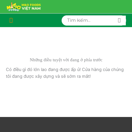
Nhảy
tới
nội
Search
Bên
for:
dung
dưới
của
đầu
Những điều tuyệt vời đang ở phía trước
Có điều gì đó lớn lao đang được ấp ủ! Cửa hàng của chúng
trang
tôi đang được xây dựng và sẽ sớm ra mắt!