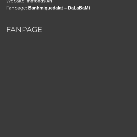
Website:
mofoods.vn
Fanpage:
Banhmiquedalat – DaLaBaMi
FANPAGE